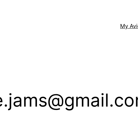
My Av
e.jams@gmail.c