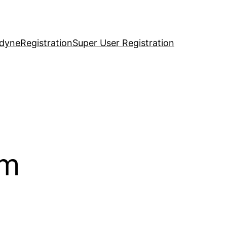
idyne
Registration
Super User Registration
om